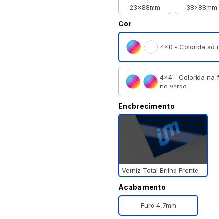
23x88mm
38x88mm
Cor
4×0 - Colorida só n
4×4 - Colorida na 
no verso.
Enobrecimento
Verniz Total Brilho Frente
Acabamento
Furo 4,7mm