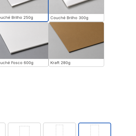
uché Brilho 250g
Couché Brilho 300g
uché Fosco 600g
Kraft 280g