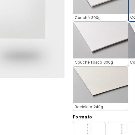
Co
Couché 300g
Couché Fosco 300g
Co
Reciclato 240g
Formato