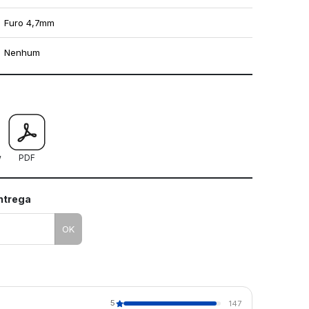
Furo 4,7mm
Nenhum
mo utilizar os nossos gabaritos
w
PDF
entrega
OK
5
147