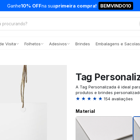
Ganhe
10% OFF
na sua
primeira compra!
BEMVINDO10
e Visita
Folhetos
Adesivos
Brindes
Embalagens e Sacolas
Tag Personali
A Tag Personalizada é ideal par
produtos e brindes personalizad
★ ★ ★ ★ ★
154 avaliações
Material