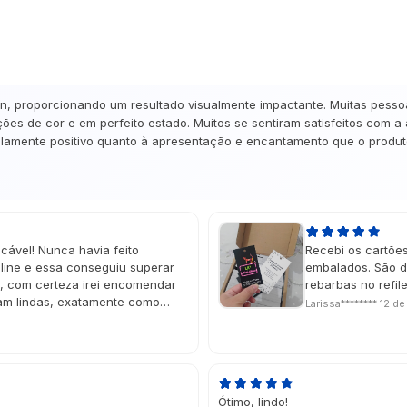
gn, proporcionando um resultado visualmente impactante. Muitas pesso
ões de cor e em perfeito estado. Muitos se sentiram satisfeitos com a
amente positivo quanto à apresentação e encantamento que o produto 
cável! Nunca havia feito
Recebi os cartõe
ine e essa conseguiu superar
embalados. São d
e, com certeza irei encomendar
rebarbas no refi
ram lindas, exatamente como
Larissa********
12 de
do deu um charme muito especial!
ou na data perfeita, super
Ótimo, lindo!