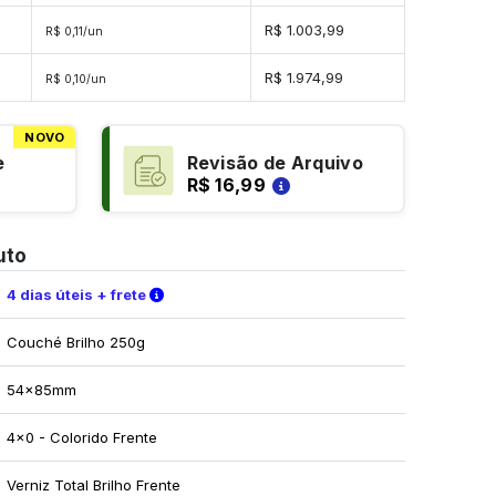
des
R$ 1.003,99
R$ 0,11/un
ades
R$ 1.974,99
R$ 0,10/un
NOVO
e
Revisão de Arquivo
R$ 16,99
uto
Verifique as condições de entrega
4 dias úteis + frete
Couché Brilho 250g
54x85mm
4x0 - Colorido Frente
Verniz Total Brilho Frente