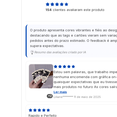
4,9
154
clientes avaliaram este produto
de 5
O produto apresenta cores vibrantes e fiéis ao desi
destacando que as tags e cartões vieram sem variaç
pedidos antes do prazo estimado. O feedback é ampl
supera expectativas.
Resumo das avaliações criado por IA
Estou sem palavras, que trabalho impe
nenhuma encomenda com gráfica on-l
quaisquer expectativas que eu tivess
mais produtos no futuro As cores saí
imaginei no design, e o vinil localiza
Ler mais
+2
É um presente de dia das mães e cheg
Liliane********
11 de maio de 2025
aprovado porque ela amou 🥹💖
Rapido e Perfeito