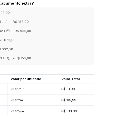
acabamento extra?
303,00
1 dia)
+ R$ 188,00
ias)
+ R$ 935,00
$ 1.665,00
1.662,00
 dia)
+ R$ 153,00
Valor por unidade
Valor Total
s
R$ 81,99
R$ 0,17/un
es
R$ 115,99
R$ 0,12/un
es
R$ 513,99
R$ 0,11/un