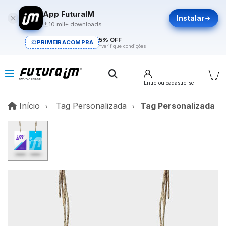
App FuturaIM
Instalar
10 mil+ downloads
5% OFF
PRIMEIRACOMPRA
*verifique condições
Entre
ou cadastre-se
Início
Início
Tag Personalizada
Tag Personalizada