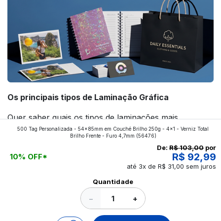
Os principais tipos de Laminação Gráfica
Quer saber quais os tipos de laminações mais
500 Tag Personalizada - 54x85mm em Couché Brilho 250g - 4x1 - Verniz Total
aplicados nos impressos da gráfica FuturaIM? Então,
Brilho Frente - Furo 4,7mm
(56476)
continue a leitura que vamos revelar para você!
De:
R$ 103,00
por
R$ 92,99
10% OFF*
até 3x de R$ 31,00 sem juros
Ver todos os posts
Quantidade
−
+