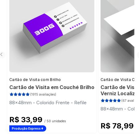
Cartão de Visita com Brilho
Cartão de Visita Cor
Cartão de Visita em Couché Brilho
Cartão de Visi
Verniz Localiz
(1915 avaliações)
(67 avaliaç
88x48mm - Colorido Frente - Refile
88x48mm - Colori
R$ 33,99
/ 50 unidades
R$ 78,99
/ 
Produção Express