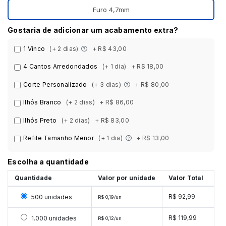
Furo 4,7mm
Gostaria de adicionar um acabamento extra?
1 Vinco
(+ 2 dias)
+ R$ 43,00
4 Cantos Arredondados
(+ 1 dia)
+ R$ 18,00
Corte Personalizado
(+ 3 dias)
+ R$ 80,00
Ilhós Branco
(+ 2 dias)
+ R$ 86,00
Ilhós Preto
(+ 2 dias)
+ R$ 83,00
Refile Tamanho Menor
(+ 1 dia)
+ R$ 13,00
Escolha a quantidade
Quantidade
Valor por unidade
Valor Total
Selecionar 500 unidades
R$ 92,99
500 unidades
R$ 0,19/un
Selecionar 1000 unidades
R$ 119,99
1.000 unidades
R$ 0,12/un