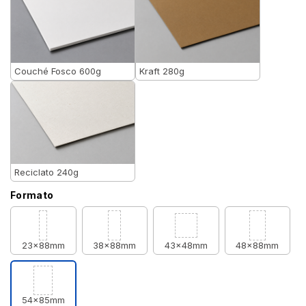
Couché Fosco 600g
Kraft 280g
Reciclato 240g
Formato
23x88mm
38x88mm
43x48mm
48x88mm
54x85mm