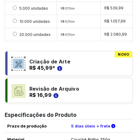
Selecionar 5000 unidades
R$ 539,99
5.000 unidades
R$ 0,11/un
Selecionar 10000 unidades
R$ 1.057,99
10.000 unidades
R$ 0,11/un
Selecionar 20000 unidades
R$ 2.080,99
20.000 unidades
R$ 0,11/un
NOVO
Criação de Arte
R$ 45,99
*
Revisão de Arquivo
R$ 16,99
Especificações do Produto
Verifique a
Prazo de produção
5 dias úteis + frete
Material
Couché Brilho 250g