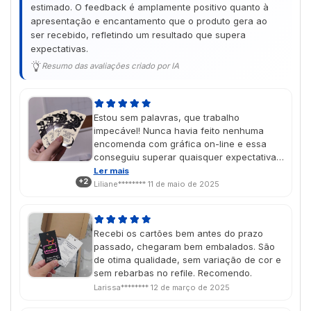
estimado. O feedback é amplamente positivo quanto à
apresentação e encantamento que o produto gera ao
ser recebido, refletindo um resultado que supera
expectativas.
Resumo das avaliações criado por IA
Estou sem palavras, que trabalho
impecável! Nunca havia feito nenhuma
encomenda com gráfica on-line e essa
conseguiu superar quaisquer expectativas
que eu tivesse, com certeza irei
Ler mais
+2
encomendar mais produtos no futuro As
Liliane********
11 de maio de 2025
cores saíram lindas, exatamente como
imaginei no design, e o vinil localizado deu
um charme muito especial! É um presente
Recebi os cartões bem antes do prazo
de dia das mães e chegou na data
passado, chegaram bem embalados. São
perfeita, super aprovado porque ela amou
de otima qualidade, sem variação de cor e
🥹💖
sem rebarbas no refile. Recomendo.
Larissa********
12 de março de 2025