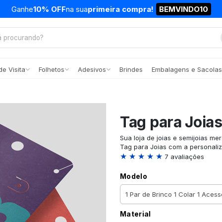
Ganhe
10% OFF
na sua
primeira compra!
BEMVINDO10
e Visita
Folhetos
Adesivos
Brindes
Embalagens e Sacolas
Tag para Joia
Sua loja de joias e semijoias m
Tag para Joias com a personali
★ ★ ★ ★ ★
7 avaliações
Modelo
Material