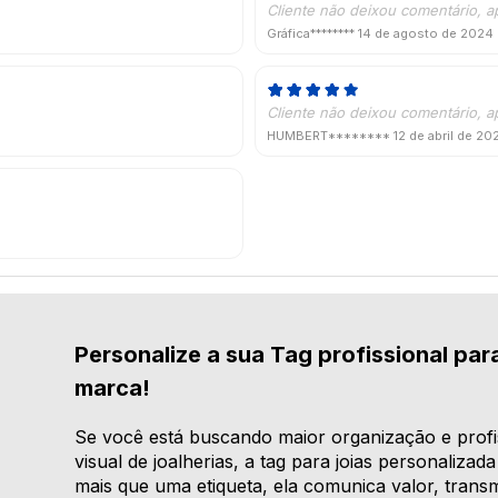
Cliente não deixou comentário, a
Gráfica********
14 de agosto de 2024
Cliente não deixou comentário, a
HUMBERT********
12 de abril de 20
Personalize a sua Tag profissional para
marca!
Se você está buscando maior organização e profis
visual de joalherias, a tag para joias personaliza
mais que uma etiqueta, ela comunica valor, transm