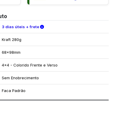
uto
Verifique as condições de entrega
3 dias úteis + frete
Kraft 280g
68x98mm
4x4 - Colorido Frente e Verso
Sem Enobrecimento
Faca Padrão
mo utilizar os nossos gabaritos