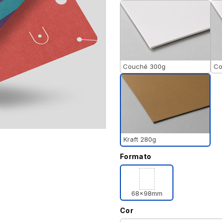
Couché 300g
Co
Kraft 280g
Formato
68x98mm
Cor