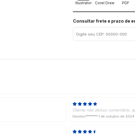
Illustrator
Corel Draw
PDF
Consultar frete e prazo de 
Cliente não deixou comentário, a
Genilso********
1 de outubro de 2024