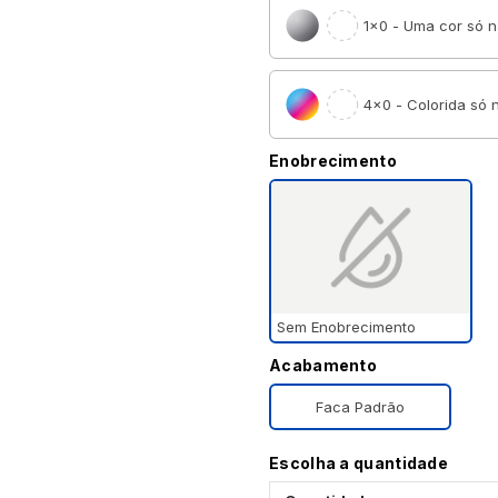
1×0 - Uma cor só n
4×0 - Colorida só n
Enobrecimento
Sem Enobrecimento
Acabamento
Faca Padrão
Escolha a quantidade