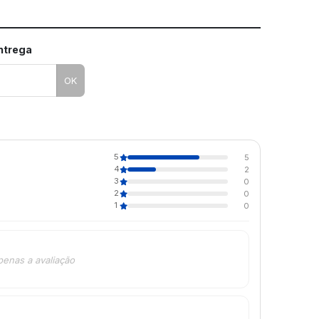
entrega
OK
5
5
4
2
3
0
2
0
1
0
penas a avaliação