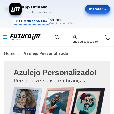
App FuturaIM
Instalar
10 mil+ downloads
5% OFF
PRIMEIRACOMPRA
*verifique condições
Entre
ou cadastre-se
Home
Azulejo Personalizado
Azulejo Personalizado!
Personalize suas Lembranças!