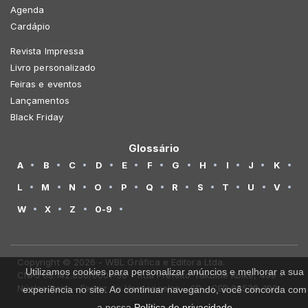
Agenda
Cardápio
Revista Impressa
Livro personalizado
Feiras e eventos
Lançamentos
Black Friday
Glossário
A
B
C
D
E
F
G
H
I
J
K
L
M
N
O
P
Q
R
S
T
U
V
W
X
Z
0-9
Copyright © 2026 - WBL Gráfica e Editora Ltda.
Utilizamos cookies para personalizar anúncios e melhorar a sua
CNPJ 08.142.850/0001-36 - Rua Prefeito Takume Koike, 499 -
Núcleo Itaim - Ferraz de Vasconcelos - SP - CEP 08538-100
experiência no site. Ao continuar navegando, você concorda com
a nossa
Política de privacidade