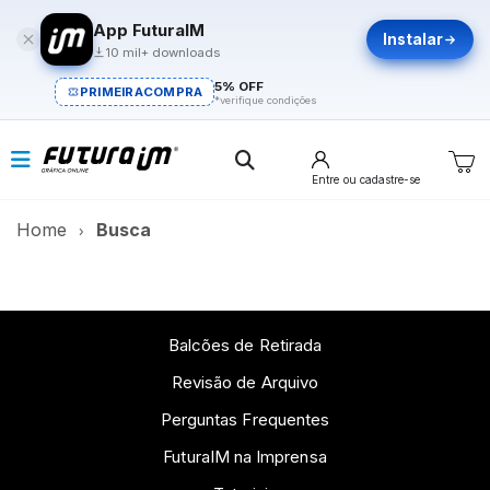
App FuturaIM
Instalar
10 mil+ downloads
5% OFF
PRIMEIRACOMPRA
*verifique condições
Entre
ou cadastre-se
Home
Busca
Balcões de Retirada
Revisão de Arquivo
Perguntas Frequentes
FuturaIM na Imprensa