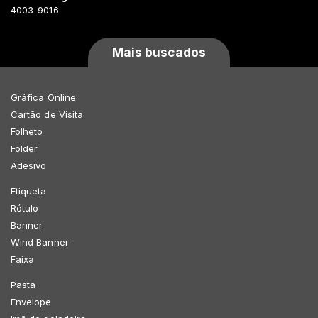
4003-9016
Mais buscados
Gráfica Online
Cartão de Visita
Folheto
Folder
Adesivo
Etiqueta
Rótulo
Banner
Wind Banner
Faixa
Pasta
Envelope