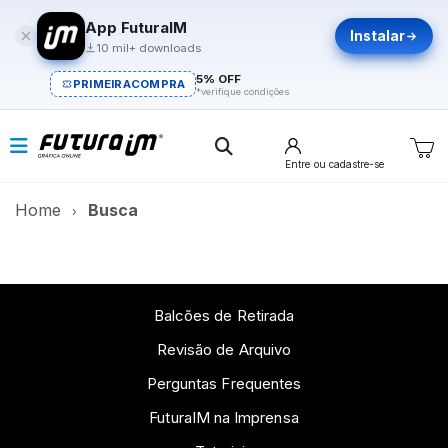
App FuturaIM
Instalar
10 mil+ downloads
5% OFF
PRIMEIRACOMPRA
*verifique condições
Entre
ou cadastre-se
Home
Busca
Balcões de Retirada
Revisão de Arquivo
Perguntas Frequentes
FuturaIM na Imprensa