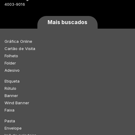
4003-9016
Mais buscados
Gráfica Online
Cartão de Visita
Folheto
Folder
Adesivo
Etiqueta
Rótulo
Banner
Wind Banner
Faixa
Pasta
Envelope