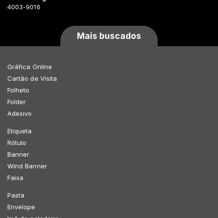
4003-9016
Mais buscados
Gráfica Online
Cartão de Visita
Folheto
Folder
Adesivo
Etiqueta
Rótulo
Banner
Wind Banner
Faixa
Pasta
Envelope