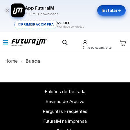
App FuturaIM
Instalar
10 mil+ downloads
5% OFF
PRIMEIRACOMPRA
*verifique condições
Entre
ou cadastre-se
Home
Busca
Balcões de Retirada
Revisão de Arquivo
Perguntas Frequentes
FuturaIM na Imprensa