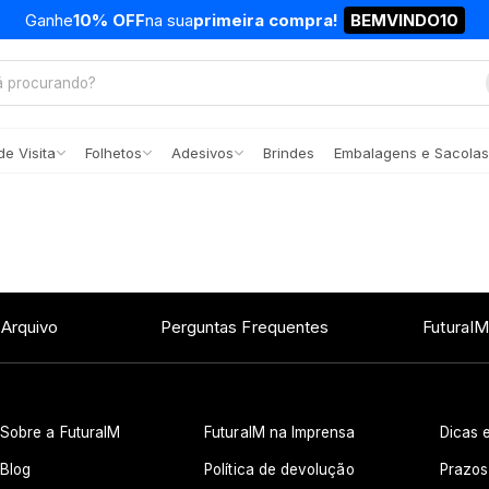
Ganhe
10% OFF
na sua
primeira compra!
BEMVINDO10
e Visita
Folhetos
Adesivos
Brindes
Embalagens e Sacolas
 Arquivo
Perguntas Frequentes
FuturaIM
Sobre a FuturaIM
FuturaIM na Imprensa
Dicas e
Blog
Política de devolução
Prazos