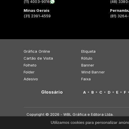
(11) 4003-9016
(48) 3380
Minas Gerais
Pernamb
(31) 2391-4559
(81) 3264
Gráfica Online
Etiqueta
Cartão de Visita
Rótulo
Folheto
Banner
Folder
Wind Banner
Adesivo
Faixa
Glossário
A
B
C
D
E
F
Copyright © 2026 - WBL Gráfica e Editora Ltda.
Utilizamos cookies para personalizar anún