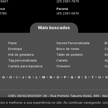
-9407
(21) 2391-7675
uco
Paraná
-1780
(41) 2391-0974
Mais buscados
Pasta
Sacola Personalizada
Br
Envelope
Bloco de notas
Ca
Imã de geladeira
Talão de pedidos
E
Tag personalizada
Caneta
A
Cartela para bijouteria
Chaveiro
C
G
H
I
J
K
L
M
N
O
P
Q
R
S
T
U
V
CNPJ 08.142.850/0001-36 - Rua Prefeito Takume Koike, 499 - Núc
cios e melhorar a sua experiência no site. Ao continuar navegando, 