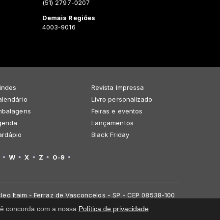
(51) 2797-0207
Demais Regiões
4003-9016
indes
Revista Impressa
lendário
Livro personalizado
mbalagens
Feiras e eventos
genda
Lançamentos
ardápio
Black Friday
W
X
Z
0-9
leo Itaim - Ferraz de Vasconcelos - SP - CEP 08538-100
você concorda com a nossa
Política de privacidade