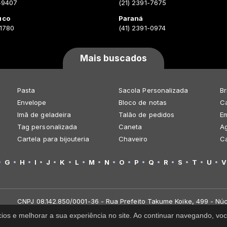
-9407
(21) 2391-7675
uco
Paraná
-1780
(41) 2391-0974
Mais buscados
Pasta
Sacola Personalizada
Br
Envelope
Bloco de notas
Ca
Imã de geladeira
Talão de pedidos
E
Tag personalizada
Caneta
A
Cartela para bijouteria
Chaveiro
C
G
H
I
J
K
L
M
N
O
P
Q
R
S
T
U
V
CNPJ 08.142.850/0001-36 - Rua Prefeito Takume Koike, 499 - Núc
cios e melhorar a sua experiência no site. Ao continuar navegando, 