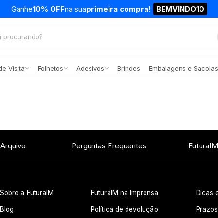
Ganhe
10% OFF
na sua
primeira compra!
BEMVINDO10
e Visita
Folhetos
Adesivos
Brindes
Embalagens e Sacolas
 Arquivo
Perguntas Frequentes
FuturaIM
Sobre a FuturaIM
FuturaIM na Imprensa
Dicas e
Blog
Política de devolução
Prazos