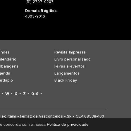
(51) 2797-0207
Demais Regiões
4003-9016
indes
Revista Impressa
lendário
Livro personalizado
mbalagens
Feiras e eventos
genda
Lançamentos
ardápio
Black Friday
W
X
Z
0-9
leo Itaim - Ferraz de Vasconcelos - SP - CEP 08538-100
você concorda com a nossa
Política de privacidade