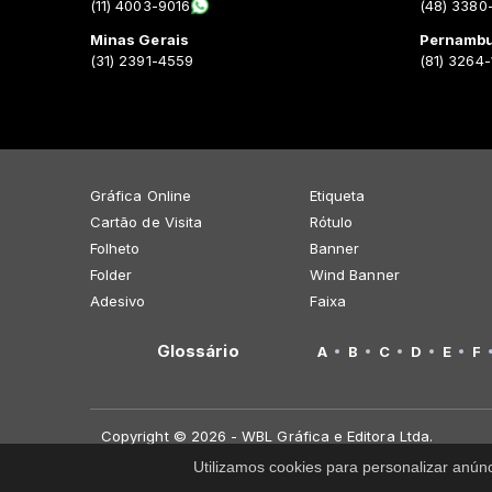
(11) 4003-9016
(48) 3380
Minas Gerais
Pernamb
(31) 2391-4559
(81) 3264
Gráfica Online
Etiqueta
Cartão de Visita
Rótulo
Folheto
Banner
Folder
Wind Banner
Adesivo
Faixa
Glossário
A
B
C
D
E
F
Copyright © 2026 - WBL Gráfica e Editora Ltda.
Utilizamos cookies para personalizar anún