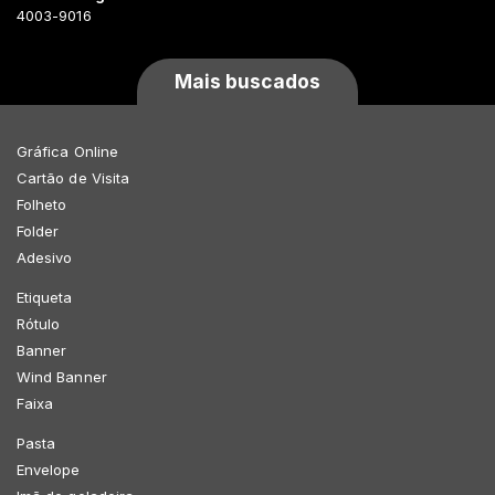
4003-9016
Mais buscados
Gráfica Online
Cartão de Visita
Folheto
Folder
Adesivo
Etiqueta
Rótulo
Banner
Wind Banner
Faixa
Pasta
Envelope