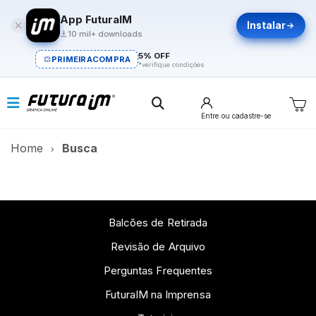
App FuturaIM
Instalar
10 mil+ downloads
5% OFF
PRIMEIRACOMPRA
*verifique condições
Entre
ou cadastre-se
Home
Busca
Balcões de Retirada
Revisão de Arquivo
Perguntas Frequentes
FuturaIM na Imprensa