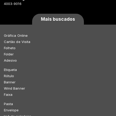
4003-9016
Mais buscados
Gráfica Online
Cartão de Visita
Folheto
Folder
Adesivo
Etiqueta
Rótulo
Banner
Wind Banner
Faixa
Pasta
Envelope