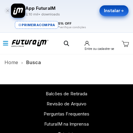
App FuturaIM
Instalar
10 mil+ downloads
5% OFF
PRIMEIRACOMPRA
*verifique condições
Entre
ou cadastre-se
Home
Busca
Balcões de Retirada
Revisão de Arquivo
Perguntas Frequentes
FuturaIM na Imprensa