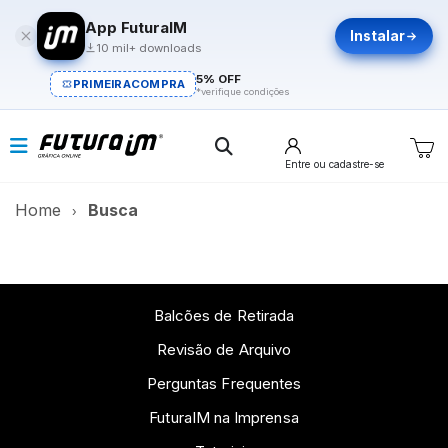
App FuturaIM
Instalar
10 mil+ downloads
5% OFF
PRIMEIRACOMPRA
*verifique condições
Entre
ou cadastre-se
Home
Busca
Balcões de Retirada
Revisão de Arquivo
Perguntas Frequentes
FuturaIM na Imprensa