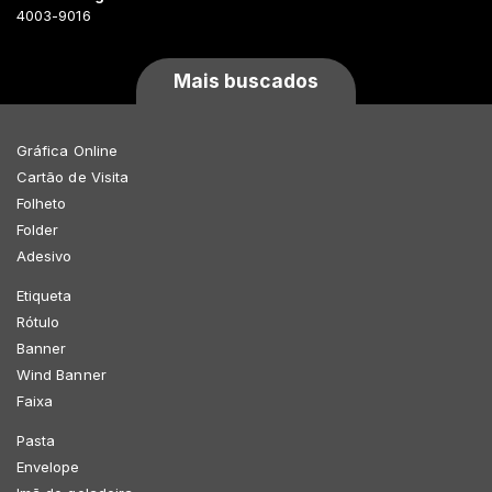
4003-9016
Mais buscados
Gráfica Online
Cartão de Visita
Folheto
Folder
Adesivo
Etiqueta
Rótulo
Banner
Wind Banner
Faixa
Pasta
Envelope