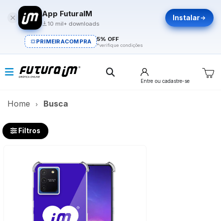
App FuturaIM
Instalar
10 mil+ downloads
5% OFF
PRIMEIRACOMPRA
*verifique condições
Entre
ou cadastre-se
Home
Busca
Filtros