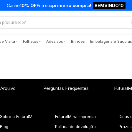
Ganhe
10% OFF
na sua
primeira compra!
BEMVINDO10
e Visita
Folhetos
Adesivos
Brindes
Embalagens e Sacolas
 Arquivo
Perguntas Frequentes
FuturaIM
Sobre a FuturaIM
FuturaIM na Imprensa
Dicas e
Blog
Política de devolução
Prazos