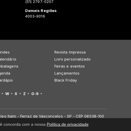
(51) 2797-0207
Demais Regiões
4003-9016
indes
Revista Impressa
lendário
Livro personalizado
mbalagens
Feiras e eventos
genda
Lançamentos
ardápio
Black Friday
W
X
Z
0-9
leo Itaim - Ferraz de Vasconcelos - SP - CEP 08538-100
você concorda com a nossa
Política de privacidade