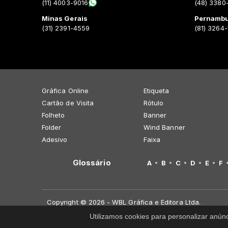
(11) 4003-9016
(48) 3380
Minas Gerais
Pernamb
(31) 2391-4559
(81) 3264
Gráfica Online
Etiqueta
Cartão de Visita
Rótulo
Folheto
Banner
Folder
Wind Banner
Adesivo
Faixa
Glossário
A
B
C
D
E
F
Copyright © 2026 - WBL Gráfica e Editora Ltda.
Utilizamos cookies para personalizar anún