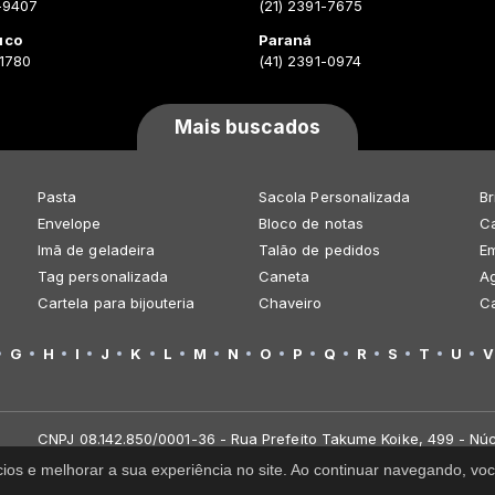
-9407
(21) 2391-7675
uco
Paraná
-1780
(41) 2391-0974
Mais buscados
Pasta
Sacola Personalizada
Br
Envelope
Bloco de notas
Ca
Imã de geladeira
Talão de pedidos
E
Tag personalizada
Caneta
A
Cartela para bijouteria
Chaveiro
C
G
H
I
J
K
L
M
N
O
P
Q
R
S
T
U
V
CNPJ 08.142.850/0001-36 - Rua Prefeito Takume Koike, 499 - Núc
cios e melhorar a sua experiência no site. Ao continuar navegando, 