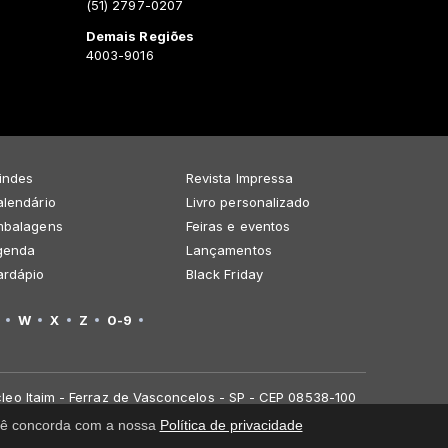
(51) 2797-0207
Demais Regiões
4003-9016
indes
Revista Impressa
lendário
Livro personalizado
mbalagens
Feiras e eventos
genda
Lançamentos
ardápio
Black Friday
W
X
Z
0-9
leo Itaim - Ferraz de Vasconcelos - SP - CEP 08538-100
você concorda com a nossa
Política de privacidade