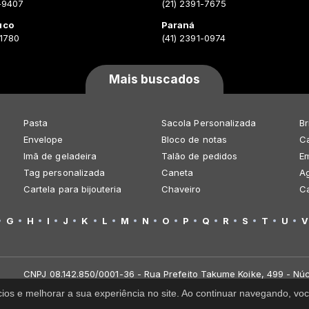
-9407
(21) 2391-7675
uco
Paraná
-1780
(41) 2391-0974
Mais buscados
Pasta
Sacola Personalizada
Br
Envelope
Bloco de notas
Ca
Imã de geladeira
Talão de pedidos
E
Tag personalizada
Caneta
A
Cartela para bijouteria
Chaveiro
C
G
H
I
J
K
L
M
N
O
P
Q
R
S
T
U
V
CNPJ 08.142.850/0001-36 - Rua Prefeito Takume Koike, 499 - Núc
cios e melhorar a sua experiência no site. Ao continuar navegando, 