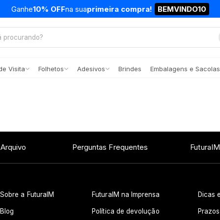
Ganhe
10% OFF
na sua
primeira compra!
BEMVINDO10
e Visita
Folhetos
Adesivos
Brindes
Embalagens e Sacolas
 Arquivo
Perguntas Frequentes
FuturaIM
Sobre a FuturaIM
FuturaIM na Imprensa
Dicas e
Blog
Política de devolução
Prazos