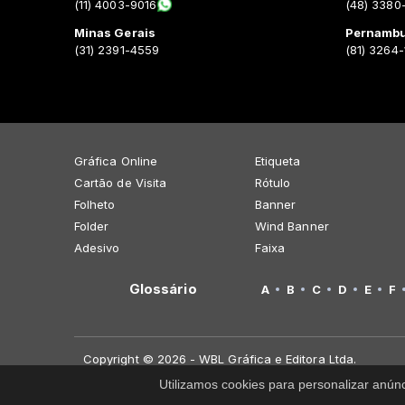
(11) 4003-9016
(48) 3380
Minas Gerais
Pernamb
(31) 2391-4559
(81) 3264
Gráfica Online
Etiqueta
Cartão de Visita
Rótulo
Folheto
Banner
Folder
Wind Banner
Adesivo
Faixa
Glossário
A
B
C
D
E
F
Copyright © 2026 - WBL Gráfica e Editora Ltda.
Utilizamos cookies para personalizar anún