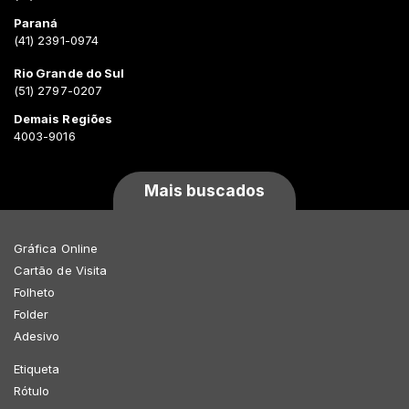
Paraná
(41) 2391-0974
Rio Grande do Sul
(51) 2797-0207
Demais Regiões
4003-9016
Mais buscados
Gráfica Online
Cartão de Visita
Folheto
Folder
Adesivo
Etiqueta
Rótulo