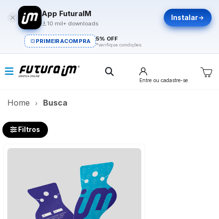
App FuturaIM
Instalar
10 mil+ downloads
5% OFF
PRIMEIRACOMPRA
*verifique condições
Entre
ou cadastre-se
Home
Busca
Filtros