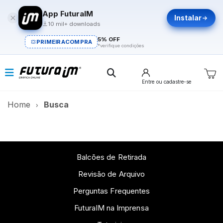
App FuturaIM
Instalar
10 mil+ downloads
5% OFF
PRIMEIRACOMPRA
*verifique condições
Entre
ou cadastre-se
Home
Busca
Balcões de Retirada
Revisão de Arquivo
Perguntas Frequentes
FuturaIM na Imprensa