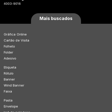
4003-9016
Mais buscados
Gráfica Online
Cartão de Visita
Folheto
Folder
Adesivo
Etiqueta
Rótulo
Banner
Wind Banner
Faixa
Pasta
Envelope