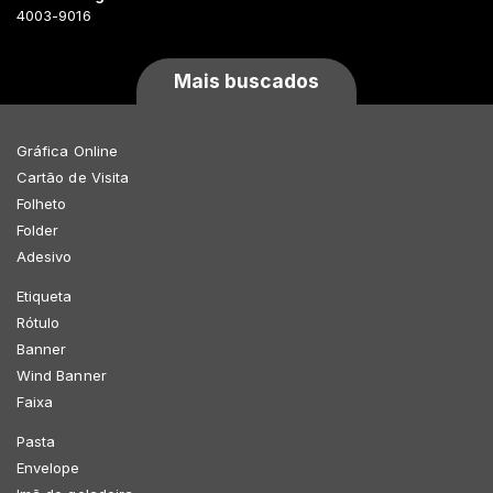
4003-9016
Mais buscados
Gráfica Online
Cartão de Visita
Folheto
Folder
Adesivo
Etiqueta
Rótulo
Banner
Wind Banner
Faixa
Pasta
Envelope