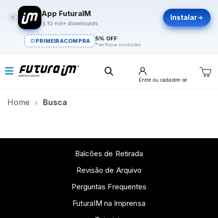
App FuturaIM
Instalar
10 mil+ downloads
5% OFF
PRIMEIRACOMPRA
*verifique condições
Entre
ou cadastre-se
Home
Busca
Balcões de Retirada
Revisão de Arquivo
Perguntas Frequentes
FuturaIM na Imprensa