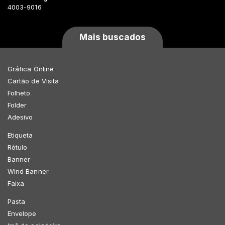
4003-9016
Mais buscados
Gráfica Online
Cartão de Visita
Folheto
Folder
Adesivo
Etiqueta
Rótulo
Banner
Wind Banner
Faixa
Pasta
Envelope