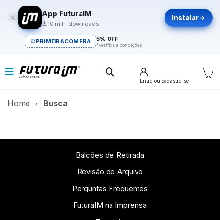
App FuturaIM
Instalar
10 mil+ downloads
5% OFF
PRIMEIRACOMPRA
*verifique condições
Entre
ou cadastre-se
Home
Busca
Balcões de Retirada
Revisão de Arquivo
Perguntas Frequentes
FuturaIM na Imprensa