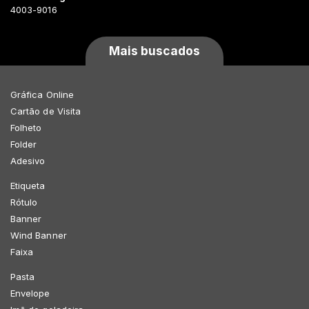
4003-9016
Mais buscados
Gráfica Online
Cartão de Visita
Folheto
Folder
Adesivo
Etiqueta
Rótulo
Banner
Wind Banner
Faixa
Pasta
Envelope