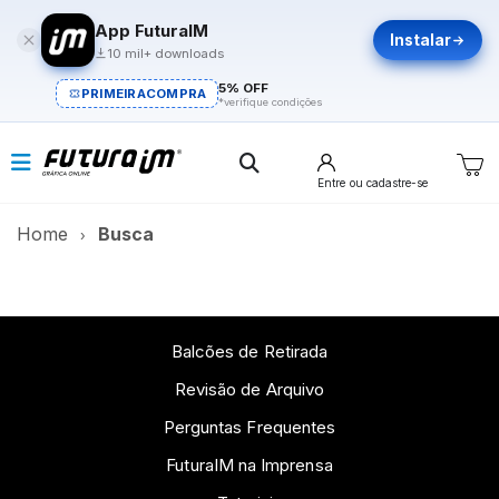
App FuturaIM
Instalar
10 mil+ downloads
5% OFF
PRIMEIRACOMPRA
*verifique condições
Entre
ou cadastre-se
Home
Busca
Balcões de Retirada
Revisão de Arquivo
Perguntas Frequentes
FuturaIM na Imprensa