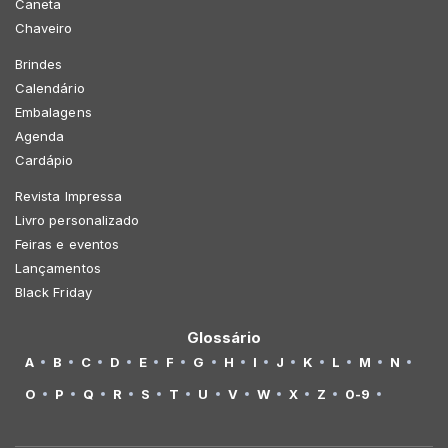
Caneta
Chaveiro
Brindes
Calendário
Embalagens
Agenda
Cardápio
Revista Impressa
Livro personalizado
Feiras e eventos
Lançamentos
Black Friday
Glossário
A
B
C
D
E
F
G
H
I
J
K
L
M
N
O
P
Q
R
S
T
U
V
W
X
Z
0-9