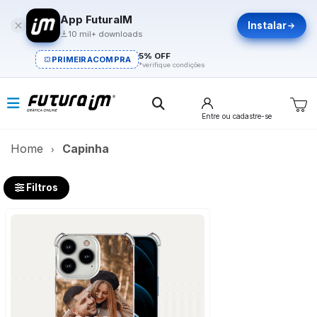
App FuturaIM
Instalar
10 mil+ downloads
5% OFF
PRIMEIRACOMPRA
*verifique condições
Entre
ou cadastre-se
Home
Capinha
Filtros