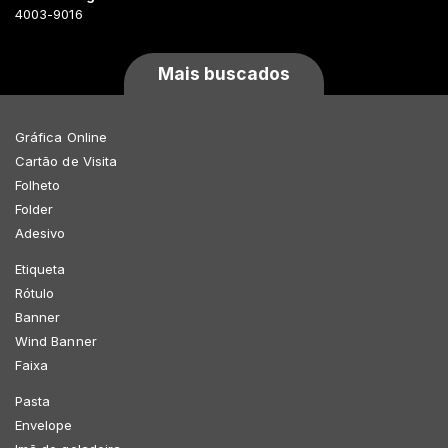
4003-9016
Mais buscados
Gráfica Online
Cartão de Visita
Folheto
Folder
Adesivo
Etiqueta
Rótulo
Banner
Wind Banner
Faixa
Pasta
Envelope