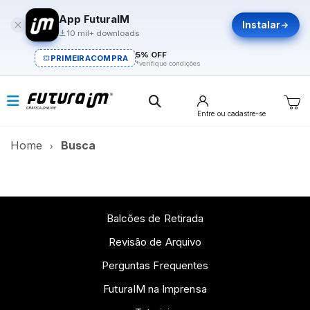
App FuturaIM
Instalar
10 mil+ downloads
5% OFF
PRIMEIRACOMPRA
*verifique condições
Entre
ou cadastre-se
Home
Busca
Balcões de Retirada
Revisão de Arquivo
Perguntas Frequentes
FuturaIM na Imprensa