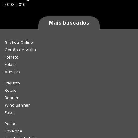
4003-9016
Mais buscados
Gráfica Online
Cartão de Visita
Folheto
Folder
Adesivo
Etiqueta
Rótulo
Banner
Wind Banner
Faixa
Pasta
Envelope