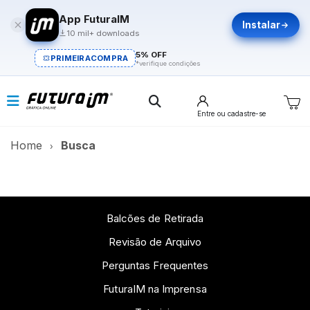
App FuturaIM
Instalar
10 mil+ downloads
5% OFF
PRIMEIRACOMPRA
*verifique condições
Entre
ou cadastre-se
Home
Busca
Balcões de Retirada
Revisão de Arquivo
Perguntas Frequentes
FuturaIM na Imprensa