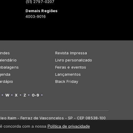
(51) 2797-0207
Demais Regiões
4003-9016
indes
Revista Impressa
lendário
Livro personalizado
mbalagens
Feiras e eventos
genda
Lançamentos
ardápio
Black Friday
W
X
Z
0-9
leo Itaim - Ferraz de Vasconcelos - SP - CEP 08538-100
você concorda com a nossa
Política de privacidade