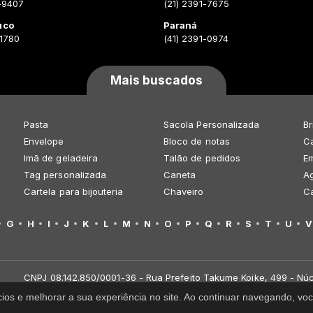
-9407
(21) 2391-7675
uco
Paraná
-1780
(41) 2391-0974
Mais buscados
Pasta
Sacola Personalizada
Br
Envelope
Bloco de notas
Ca
Imã de geladeira
Talão de pedidos
E
Tag personalizada
Caneta
A
Cartela para bijouteria
Chaveiro
C
G
H
I
J
K
L
M
N
O
P
Q
R
S
T
U
V
CNPJ 08.142.850/0001-36 - Rua Prefeito Takume Koike, 499 - Núc
cios e melhorar a sua experiência no site. Ao continuar navegando, 