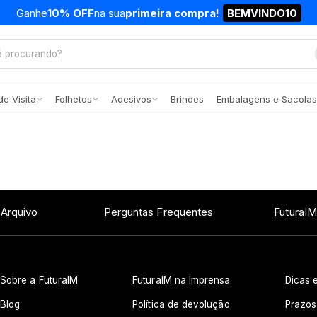
Ganhe
10% OFF
na sua
primeira compra!
BEMVINDO10
e Visita
Folhetos
Adesivos
Brindes
Embalagens e Sacolas
 Arquivo
Perguntas Frequentes
FuturaIM
Sobre a FuturaIM
FuturaIM na Imprensa
Dicas e
Blog
Política de devolução
Prazos