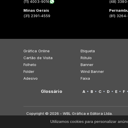
(11) 4003-9016
(48) 3380
Minas Gerais
Pernamb
(31) 2391-4559
(81) 3264
Gráfica Online
Etiqueta
Cartão de Visita
Rótulo
Folheto
Banner
Folder
Wind Banner
Adesivo
Faixa
Glossário
A
B
C
D
E
F
Copyright © 2026 - WBL Gráfica e Editora Ltda.
Utilizamos cookies para personalizar anún