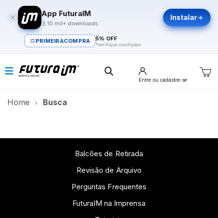
App FuturaIM
Instalar
10 mil+ downloads
5% OFF
PRIMEIRACOMPRA
*verifique condições
Entre
ou cadastre-se
Home
Busca
Balcões de Retirada
Revisão de Arquivo
Perguntas Frequentes
FuturaIM na Imprensa