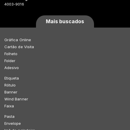
4003-9016
Mais buscados
Gráfica Online
Cartão de Visita
Folheto
Folder
Adesivo
Etiqueta
Rótulo
Banner
Wind Banner
Faixa
Pasta
Envelope