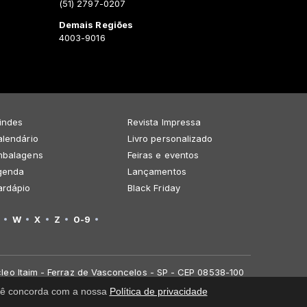
(51) 2797-0207
Demais Regiões
4003-9016
indes
Revista Impressa
lendário
Livro personalizado
mbalagens
Feiras e eventos
genda
Lançamentos
ardápio
Black Friday
W
X
Z
0-9
leo Itaim - Ferraz de Vasconcelos - SP - CEP 08538-100
você concorda com a nossa
Política de privacidade