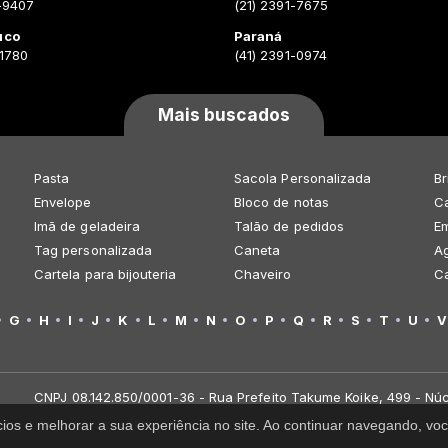
-9407
(21) 2391-7675
uco
Paraná
-1780
(41) 2391-0974
Mais buscados
Pasta
Sacola Personalizada
Br
Envelope
Bloco de notas
Ca
Imã de geladeira
Talão de pedidos
E
Tag personalizada
Caneta
A
Cartela para bijouteria
Chaveiro
C
G
H
I
J
K
L
M
N
O
P
Q
R
S
T
U
V
CNPJ 08.142.850/0001-36 - Rua Prefeito Takume Koike, 499 - Núc
cios e melhorar a sua experiência no site. Ao continuar navegando, 