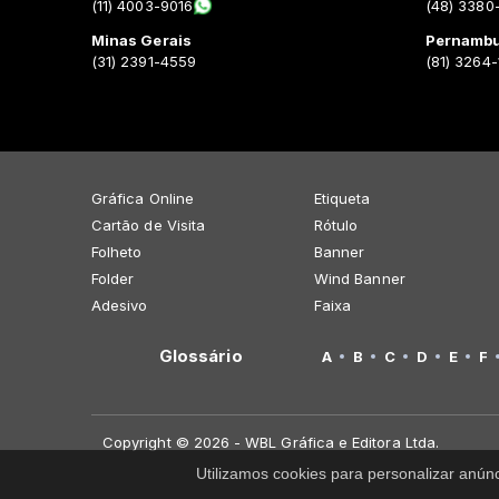
(11) 4003-9016
(48) 3380
Minas Gerais
Pernamb
(31) 2391-4559
(81) 3264
Gráfica Online
Etiqueta
Cartão de Visita
Rótulo
Folheto
Banner
Folder
Wind Banner
Adesivo
Faixa
Glossário
A
B
C
D
E
F
Copyright © 2026 - WBL Gráfica e Editora Ltda.
Utilizamos cookies para personalizar anún