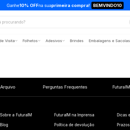
Ganhe
10% OFF
na sua
primeira compra!
BEMVINDO10
e Visita
Folhetos
Adesivos
Brindes
Embalagens e Sacolas
 Arquivo
Perguntas Frequentes
FuturaIM
Sobre a FuturaIM
FuturaIM na Imprensa
Dicas e
Blog
Política de devolução
Prazos