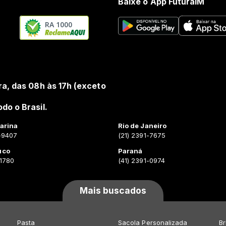
Baixe o App FuturaIM
RA 1000
ra, das 08h às 17h (exceto
do o Brasil.
arina
Rio de Janeiro
-9407
(21) 2391-7675
uco
Paraná
-1780
(41) 2391-0974
Mais buscados
Pasta
Sacola Personalizada
Br