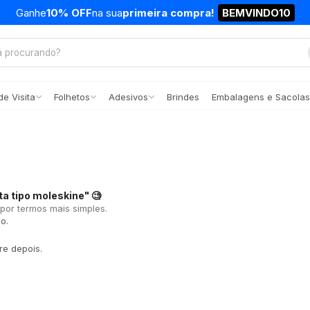
Ganhe
10% OFF
na sua
primeira compra!
BEMVINDO10
e Visita
Folhetos
Adesivos
Brindes
Embalagens e Sacolas
a tipo moleskine"
🧐
 por termos mais simples.
o.
re depois.