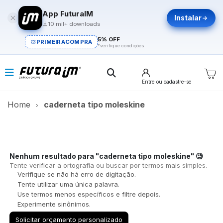
App FuturaIM
Instalar
10 mil+ downloads
5% OFF
PRIMEIRACOMPRA
*verifique condições
Entre
ou cadastre-se
Home
caderneta tipo moleskine
Nenhum resultado para
"caderneta tipo moleskine"
🧐
Tente verificar a ortografia ou buscar por termos mais simples.
Verifique se não há erro de digitação.
Tente utilizar uma única palavra.
Use termos menos específicos e filtre depois.
Experimente sinônimos.
Solicitar orçamento personalizado