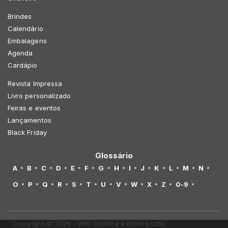
Brindes
Calendário
Embalagens
Agenda
Cardápio
Revista Impressa
Livro personalizado
Feiras e eventos
Lançamentos
Black Friday
Glossário
A
B
C
D
E
F
G
H
I
J
K
L
M
N
O
P
Q
R
S
T
U
V
W
X
Z
0-9
Copyright © 2026 - WBL Gráfica e Editora Ltda.