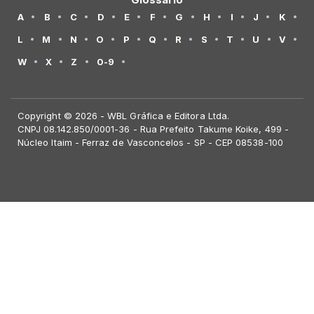
A
B
C
D
E
F
G
H
I
J
K
L
M
N
O
P
Q
R
S
T
U
V
W
X
Z
0-9
Copyright © 2026 - WBL Gráfica e Editora Ltda.
CNPJ 08.142.850/0001-36 - Rua Prefeito Takume Koike, 499 -
Núcleo Itaim - Ferraz de Vasconcelos - SP - CEP 08538-100