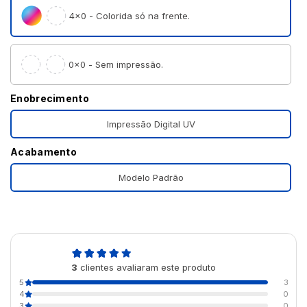
4×0 - Colorida só na frente.
0×0 - Sem impressão.
Enobrecimento
Impressão Digital UV
Acabamento
Modelo Padrão
5,0
3
clientes avaliaram este produto
de 5
5
3
4
0
3
0