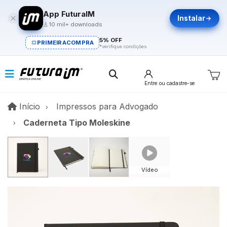
App FuturaIM
Instalar
10 mil+ downloads
5% OFF
PRIMEIRACOMPRA
*verifique condições
Entre
ou cadastre-se
Início
Início
Impressos para Advogado
Caderneta Tipo Moleskine
Vídeo