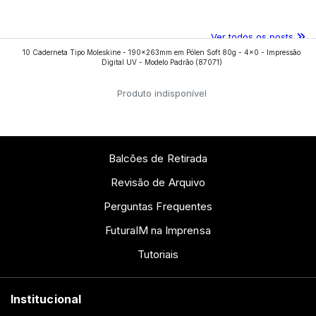
Ver todos os posts
10 Caderneta Tipo Moleskine - 190x263mm em Pólen Soft 80g - 4x0 - Impressão
Digital UV - Modelo Padrão
(87071)
Produto indisponível
Balcões de Retirada
Revisão de Arquivo
Perguntas Frequentes
FuturaIM na Imprensa
Tutoriais
Institucional