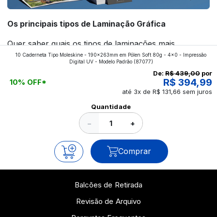
Os principais tipos de Laminação Gráfica
Quer saber quais os tipos de laminações mais
10 Caderneta Tipo Moleskine - 190x263mm em Pólen Soft 80g - 4x0 - Impressão
aplicados nos impressos da gráfica FuturaIM? Então,
Digital UV - Modelo Padrão
(87077)
continue a leitura que vamos revelar para você!
De:
R$ 439,00
por
R$ 394,99
10% OFF*
até 3x de R$ 131,66 sem juros
Ver todos os posts
Quantidade
−
+
Comprar
Balcões de Retirada
Revisão de Arquivo