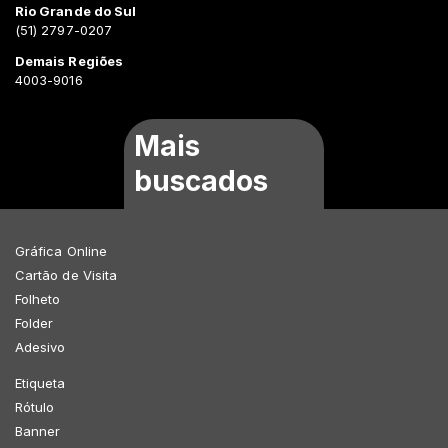
Rio Grande do Sul
(51) 2797-0207
Demais Regiões
4003-9016
Mais
buscados
Gráfica Online
Cartão de Visita
Folheto
Folder
Adesivo
Etiqueta
Rótulo
Banner