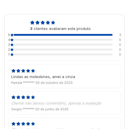
5,0
3
clientes avaliaram este produto
de 5
5
3
4
0
3
0
2
0
1
0
Lindas as moleskines, amei a cinza
Pamela ********
30 de outubro de 2023
Cliente não deixou comentário, apenas a avaliação
Sergio ********
20 de junho de 2025