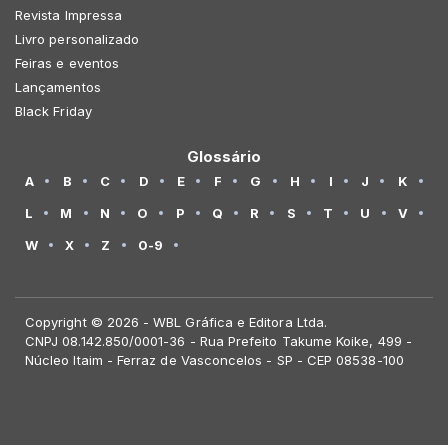
Revista Impressa
Livro personalizado
Feiras e eventos
Lançamentos
Black Friday
Glossário
A
B
C
D
E
F
G
H
I
J
K
L
M
N
O
P
Q
R
S
T
U
V
W
X
Z
0-9
Copyright © 2026 - WBL Gráfica e Editora Ltda.
CNPJ 08.142.850/0001-36 - Rua Prefeito Takume Koike, 499 -
Núcleo Itaim - Ferraz de Vasconcelos - SP - CEP 08538-100