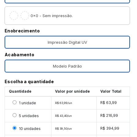
0×0 - Sem impressão.
Enobrecimento
Impressão Digital UV
Acabamento
Modelo Padrão
Escolha a quantidade
Quantidade
Valor por unidade
Valor Total
Selecionar 1 unidade
R$ 63,99
1 unidade
R$ 63,99/un
Selecionar 5 unidades
R$ 216,99
5 unidades
R$ 43,40/un
Selecionar 10 unidades
R$ 394,99
10 unidades
R$ 39,50/un