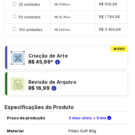
Selecionar 25 unidades
R$ 926,99
25 unidades
R$ 37,08/un
Selecionar 50 unidades
R$ 1.784,99
50 unidades
R$ 35,70/un
Selecionar 100 unidades
R$ 3.460,99
100 unidades
R$ 34,61/un
NOVO
Criação de Arte
R$ 45,99
*
Revisão de Arquivo
R$ 16,99
Especificações do Produto
Verifique a
Prazo de produção
3 dias úteis + frete
Material
Pólen Soft 80g