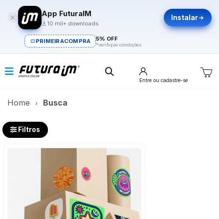
App FuturaIM
Instalar
10 mil+ downloads
5% OFF
PRIMEIRACOMPRA
*verifique condições
Entre
ou cadastre-se
Home
Busca
Filtros