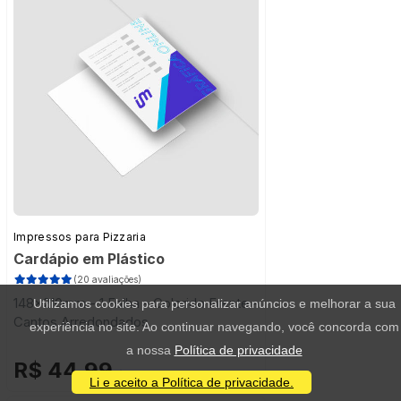
Impressos para Pizzaria
Cardápio em Plástico
(20 avaliações)
148x210mm - 1 Folha - Colorido Frente -
Utilizamos cookies para personalizar anúncios e melhorar a sua
Cantos Arredondados
experiência no site. Ao continuar navegando, você concorda com
a nossa
Política de privacidade
R$ 44,99
/ 1 unidade
Li e aceito a Política de privacidade.